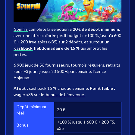
Spinfin
complète la sélection à
20 € de dépôt minimum
,
avec une offre calibrée petit budget : +100 % jusqu’à 600
€ + 200 free spins (x35) sur 2 dépôts, et surtout un
cashback
hebdomadaire de 15 %
qui amortit les
pertes.
6 900 jeux de 56 fournisseurs, tournois réguliers, retraits
sous ~3 jours jusqu’à 3 500 € par semaine, licence
Anjouan.
Atout :
cashback 15 % chaque semaine.
Point faible :
wager x35 sur le
bonus de bienvenue
.
Dépôt minimum
20 €
réel
+100 % jusqu’à 600 € + 200 FS,
Bonus
x35