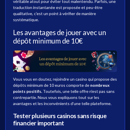
véritable atout pour éviter tout malentendu. Parfois, une
traduction instantanée est proposée et peu-être
qualitative, c'est un point à vérifier de manière
systématique.
Les avantages de jouer avec un
dépôt minimum de 10€
Vous vous en doutez, rejoindre un casino qui propose des
dépôts minimum de 10 euros comporte de
nombreux
points positifs.
Toutefois, une telle offre n'est pas sans
contrepartie. Nous vous expliquons tout sur les
avantages et les inconvénients d'une telle plateforme.
Tester plusieurs casinos sans risque
financier important