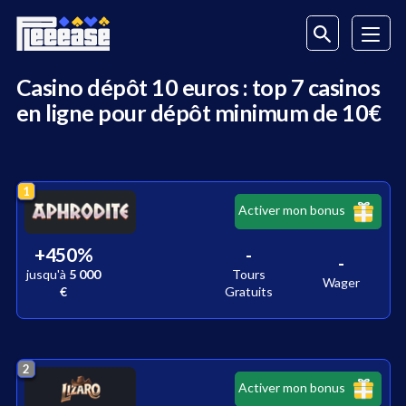
Casino dépôt 10 euros : top 7 casinos
en ligne pour dépôt minimum de 10€
1
Activer mon bonus
+
450
%
-
-
jusqu'à
5 000
Tours
Wager
€
Gratuits
2
Activer mon bonus