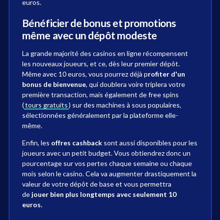
euros.
Bénéficier de bonus et promotions
même avec un dépôt modeste
La grande majorité des casinos en ligne récompensent
les nouveaux joueurs, et ce, dès leur premier dépôt.
Même avec 10 euros, vous pourrez déjà p
rofiter d'un
bonus de bienvenue
, qui doublera voire triplera votre
première transaction, mais également de free spins
(
tours gratuits
) sur des machines à sous populaires,
sélectionnées généralement par la plateforme elle-
même.
Enfin, les
offres cashback
sont aussi disponibles pour les
joueurs avec un petit budget. Vous obtiendrez donc un
pourcentage sur vos pertes chaque semaine ou chaque
mois selon le casino. Cela va augmenter drastiquement la
valeur de votre dépôt de base et vous permettra
de
jouer bien plus longtemps avec seulement 10
euros.