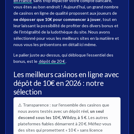
en France
sans trop impacter votre compte bancaire,
vous êtes au bon endroit ! Aujourd'hui, un grand nombre
de casinos en ligne de qualité proposent aux joueurs de
ne déposer que 10€ pour commencer à jouer
, tout en
leur laissant la possibilité de profiter des divers bonus et
de l'intégralité de la ludothèque du site. Nous avons
sélectionné pour vous les meilleurs sites en la matière et
nous vous les présentons en détail ici même.
Le palier juste au-dessus, qui débloque l'essentiel des
bonus, est le
dépôt de 20 €
.
Les meilleurs casinos en ligne avec
dépôt de 10€ en 2026 : notre
sélection
⚠️ Transparence : sur l’ensemble des casinos que
nous avons testés avec un dépôt réel,
un seul
descend sous les 10 €, Wildzy, à 5 €
. Les autres
plateformes fiables démarrent à 20 €. Méfiez-vous
des sites qui promettent « 10 € » sans licence