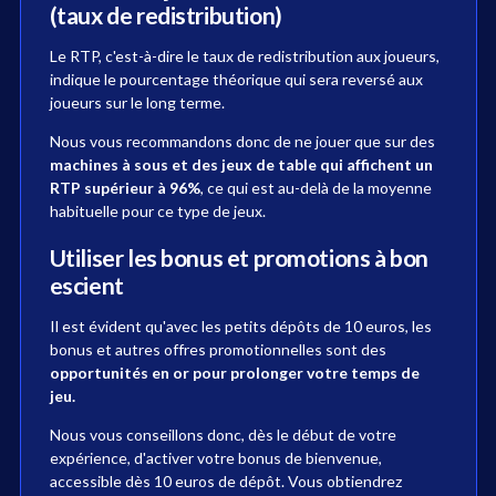
(taux de redistribution)
Le RTP, c'est-à-dire le taux de redistribution aux joueurs,
indique le pourcentage théorique qui sera reversé aux
joueurs sur le long terme.
Nous vous recommandons donc de ne jouer que sur des
machines à sous et des jeux de table qui affichent un
RTP supérieur à 96%
, ce qui est au-delà de la moyenne
habituelle pour ce type de jeux.
Utiliser les bonus et promotions à bon
escient
Il est évident qu'avec les petits dépôts de 10 euros, les
bonus et autres offres promotionnelles sont des
opportunités en or pour prolonger votre temps de
jeu.
Nous vous conseillons donc, dès le début de votre
expérience, d'activer votre bonus de bienvenue,
accessible dès 10 euros de dépôt. Vous obtiendrez