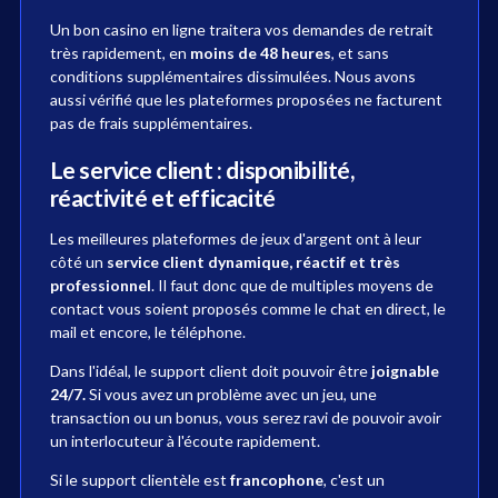
Un bon casino en ligne traitera vos demandes de retrait
très rapidement, en
moins de 48 heures
, et sans
conditions supplémentaires dissimulées. Nous avons
aussi vérifié que les plateformes proposées ne facturent
pas de frais supplémentaires.
Le service client : disponibilité,
réactivité et efficacité
Les meilleures plateformes de jeux d'argent ont à leur
côté un
service client dynamique, réactif et très
professionnel
. Il faut donc que de multiples moyens de
contact vous soient proposés comme le chat en direct, le
mail et encore, le téléphone.
Dans l'idéal, le support client doit pouvoir être
joignable
24/7.
Si vous avez un problème avec un jeu, une
transaction ou un bonus, vous serez ravi de pouvoir avoir
un interlocuteur à l'écoute rapidement.
Si le support clientèle est
francophone
, c'est un