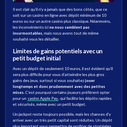
Il est clair qu'il n'y a jamais que des bons côtés, que ce
soit sur un casino en ligne avec dépôt minimum de 10
euros ou sur un autre casino plus classique. Néanmoins,
les inconvénients ici
ne nous semblent pas
insurmontables
, mais nous avons tout de même
souhaité vous les détailler.
Limites de gains potentiels avec un
petit budget initial
Avec un dépôt de seulement 10 euros, il est évident qu'il
sera plus difficile pour vous d'atteindre les plus gros
gains des jeux, surtout si vous souhaitez
jouer
longtemps et donc prudemment avec des petites
mises.
C’est pourquoi certains joueurs préfèrent opter
pour un
casino Apple Pay
, qui facilite les dépôts rapides
et sécurisés, même avec un petit budget.
Un jackpot reste toujours possible, mais les chances d'y
arriver avec un très petit capital sont réduites. Un dépôt
plus important vous permettra de profiter de stratégies