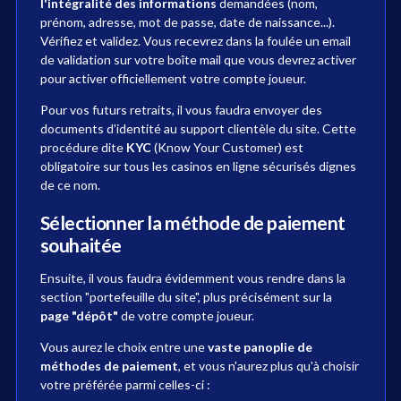
l'intégralité des informations
demandées (nom,
prénom, adresse, mot de passe, date de naissance...).
Vérifiez et validez. Vous recevrez dans la foulée un email
de validation sur votre boîte mail que vous devrez activer
pour activer officiellement votre compte joueur.
Pour vos futurs retraits, il vous faudra envoyer des
documents d'identité au support clientèle du site. Cette
procédure dite
KYC
(Know Your Customer) est
obligatoire sur tous les casinos en ligne sécurisés dignes
de ce nom.
Sélectionner la méthode de paiement
souhaitée
Ensuite, il vous faudra évidemment vous rendre dans la
section "portefeuille du site", plus précisément sur la
page "dépôt"
de votre compte joueur.
Vous aurez le choix entre une
vaste panoplie de
méthodes de paiement
, et vous n'aurez plus qu'à choisir
votre préférée parmi celles-ci :