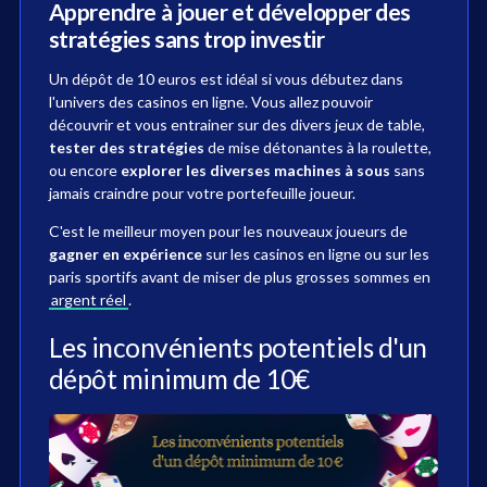
Apprendre à jouer et développer des
stratégies sans trop investir
Un dépôt de 10 euros est idéal si vous débutez dans
l'univers des casinos en ligne. Vous allez pouvoir
découvrir et vous entrainer sur des divers jeux de table,
tester des stratégies
de mise détonantes à la roulette,
ou encore
explorer les diverses machines à sous
sans
jamais craindre pour votre portefeuille joueur.
C'est le meilleur moyen pour les nouveaux joueurs de
gagner en expérience
sur les casinos en ligne ou sur les
paris sportifs avant de miser de plus grosses sommes en
argent réel
.
Les inconvénients potentiels d'un
dépôt minimum de 10€