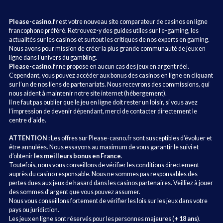
Please-casino.fr
est votre nouveau site comparateur de casinos en ligne
francophone préféré. Retrouvez-y des guides utiles sur l’e-gaming, les
actualités sur les casinos et surtout les critiques de nos experts en gaming.
Nous avons pour mission de créer la plus grande communauté de jeux en
ligne dans l’univers du gambling.
Please-casino.fr
ne propose en aucun cas des jeux en argent réel.
Cependant, vous pouvez accéder aux bonus des casinos en ligne en cliquant
sur l’un de nos liens de partenariats. Nous recevrons des commissions, qui
nous aident à maintenir notre site internet (hébergement).
Il ne faut pas oublier que le jeu en ligne doit rester un loisir, si vous avez
l’impression de devenir dépendant, merci de contacter directement le
centre d’aide.
ATTENTION :
Les offres sur Please-casno.fr sont susceptibles d’évoluer et
être annulées. Nous essayons au maximum de vous garantir le suivi et
d’obtenir
les meilleurs bonus en France
.
Toutefois, nous vous conseillons de vérifier les conditions directement
auprès du casino responsable. Nous ne sommes pas responsables des
pertes dues aux jeux de hasard dans les casinos partenaires. Veilliez à jouer
des sommes d’argent que vous pouvez assumer.
Nous vous conseillons fortement de vérifier les lois sur les jeux dans votre
pays ou juridiction.
Les jeux en ligne sont réservés pour les personnes majeures (
+ 18 ans
).