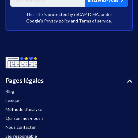
Inscrivez-vous
This site is protected by reCAPTCHA, under
Google's
Privacy policy
and
Terms of service
.
Pages légales
Blog
Lexique
Méthode d'analyse
Qui sommes-nous ?
Nous contacter
Jeu responsable