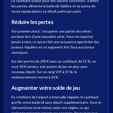
Le cashback séduit pour des raisons concrètes : il limite
les pertes, alimente la bankroll, fidélise et se passe de
toute manipulation. Le détail, point par point.
Réduire les pertes
Son premier atout : récupérer une partie des mises
perdues lors d'une mauvaise série. Vous ne repartez
jamais à zéro, ce qui en fait une assurance appréciée des
joueurs réguliers et un argument fort face aux bonus
classiques.
Sur des pertes de 200 € avec un cashback de 15 %, ce
sont 30 € rendus, soit autant de jeu en plus sans
nouveau dépôt. Sur un rang VIP à 25 %, le
remboursement monte à 50 €.
Augmenter votre solde de jeu
En créditant de l'argent à intervalle régulier, le cashback
gonfle votre bankroll sans dépôt supplémentaire. Vous le
réinvestissez ou le retirez selon vos règles, ce qui
prolonge mécaniquement vos sessions. Pour un joueur