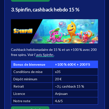
3. Spinfin, cashback hebdo 15 %
Cashback hebdomadaire de 15 % et un +100 % avec 200
free spins. Voir l'
avis Spinfin
.
Bonus de bienvenue
+100 % 600 € + 200 FS
Conditions de mise
x35
Dépôt minimum
20 €
Retrait
~3 j, cashback 15 %
Licence
Anjouan
Notre note
4,6/5