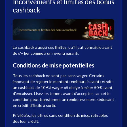
Inconvénients et limites des bonus
cashback
Le cashback a aussi ses limites, qu'il faut connaître avant
de s'y fier comme à un revenu garanti.
Conditions de mise potentielles
Tous les cashback ne sont pas sans wager. Certains
imposent de rejouer le montant remboursé avant retrait :
un cashback de 10 € à wager x5 oblige à miser 50 € avant
d'encaisser. Lisez les termes avant d'accepter, car cette
condition peut transformer un remboursement séduisant
en crédit difficile à sortir.
Privilégiez les offres sans condition de mise, retirables
dès leur crédit.