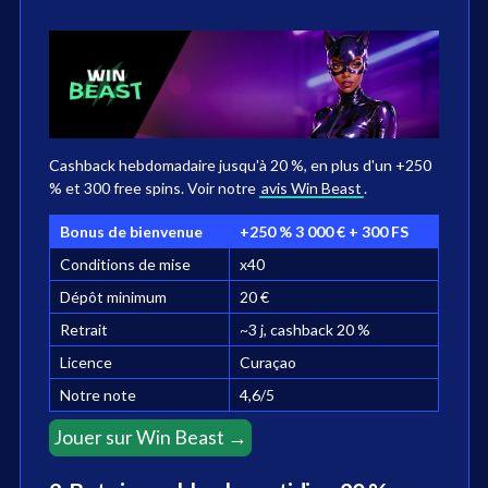
Cashback hebdomadaire jusqu'à 20 %, en plus d'un +250
% et 300 free spins. Voir notre
avis Win Beast
.
Bonus de bienvenue
+250 % 3 000 € + 300 FS
Conditions de mise
x40
Dépôt minimum
20 €
Retrait
~3 j, cashback 20 %
Licence
Curaçao
Notre note
4,6/5
Jouer sur Win Beast →