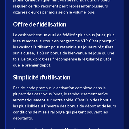
régulier, ce flux récurrent peut représenter plusieurs
dizaines d'euros par mois selon le volume joué.
Offre de fidélisation
Le cashback est un outil de fidélité : plus vous jouez, plus
le taux monte, surtout en programme VIP. C'est pourquoi
les casinos l'utilisent pour retenir leurs joueurs réguliers
sur la durée, là où un bonus de bienvenue ne joue qu'une
fois. Le taux progressif récompense la régularité plutôt
que le premier dépôt.
Simplicité d'utilisation
Pas de
code promo
ni d'activation complexe dans la
plupart des cas : vous jouez, le remboursement arrive
automatiquement sur votre solde. C'est l'un des bonus
les plus lisibles, à l'inverse des bonus de dépôt et de leurs
conditions de mise à rallonge qui piègent souvent les
débutants.