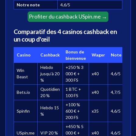
Notre note
4,6/5
Profiter du cashback USpin.me →
Comparatif des 4 casinos cashback en
un coup d'œil
Bonus de
Casino
Cashback
Wager
Note
bienvenue
Hebdo
+250 % 3
Win
jusqu'à 20
000 € +
x40
4,6/5
Beast
%
300 FS
Quotidien
1 BTC +
Bets.io
x40
4,7/5
20 %
100 FS
+100 %
Hebdo 15
Spinfin
600 € +
x35
4,6/5
%
200 FS
+450 % 5
USpin.me
VIP 20 %
000 € +
x40
4,6/5