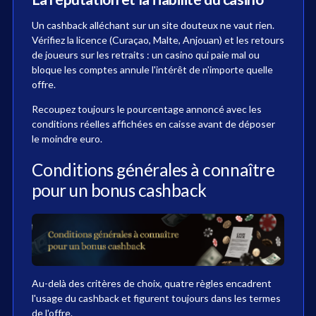
Un cashback alléchant sur un site douteux ne vaut rien.
Vérifiez la licence (Curaçao, Malte, Anjouan) et les retours
de joueurs sur les retraits : un casino qui paie mal ou
bloque les comptes annule l'intérêt de n'importe quelle
offre.
Recoupez toujours le pourcentage annoncé avec les
conditions réelles affichées en caisse avant de déposer
le moindre euro.
Conditions générales à connaître
pour un bonus cashback
Au-delà des critères de choix, quatre règles encadrent
l'usage du cashback et figurent toujours dans les termes
de l'offre.