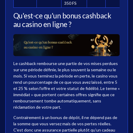
350 FS
Qu'est-ce qu'un bonus cashback
au casino en ligne ?
Le cashback rembourse une partie de vos mises perdues
sur une période définie, le plus souvent la semaine ou le
mois. Si vous terminez la période en perte, le casino vous
rend un pourcentage de ce que vous avez laissé, entre 5
et 25 % selon l'offre et votre statut de fidélité. Le terme «
immédiat » que portent certaines offres signifie que ce
remboursement tombe automatiquement, sans
réclamation de votre part.
Contrairement à un bonus de dépôt, il ne dépend pas de
la somme que vous versez mais de vos pertes réelles.
C'est donc une assurance partielle plutôt qu'un cadeau