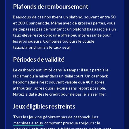
Plafonds de remboursement
Beaucoup de casinos fixent un plafond, souvent entre 50
et 200 € par période. Même avec de grosses pertes, vous
ne dépassez pas ce montant : un plafond bas associé à un
taux élevé reste donc une offre peu intéressante pour
les gros joueurs. Comparez toujours le couple
taux/plafond, jamais le taux seul.
Périodes de validité
Le cashback est limité dans le temps : il faut parfois le
réclamer ou le miser dans un délai court. Un cashback
hebdomadaire n'est souvent valable que 48 h après
attribution, après quoi il expire sans report possible.
Notez la date dès le crédit pour ne pas le laisser filer.
Jeux éligibles restreints
Tous les jeux ne génèrent pas de cashback. Les
machines à sous
comptent presque toujours ; le
blackjack
et la
roulette
, à faible avantage maison, sont