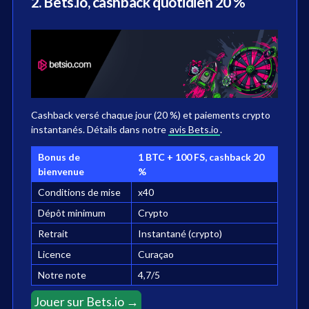
2. Bets.io, cashback quotidien 20 %
Cashback versé chaque jour (20 %) et paiements crypto
instantanés. Détails dans notre
avis Bets.io
.
Bonus de
1 BTC + 100 FS, cashback 20
bienvenue
%
Conditions de mise
x40
Dépôt minimum
Crypto
Retrait
Instantané (crypto)
Licence
Curaçao
Notre note
4,7/5
Jouer sur Bets.io →