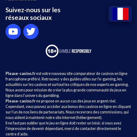
Suivez-nous sur les
réseaux sociaux
Please-casino.fr
est votre nouveau site comparateur de casinos en ligne
francophone préféré. Retrouvez-y des guides utiles sur l’e-gaming, les
actualités sur les casinos et surtout les critiques de nos experts en gaming.
Nous avons pour mission de créer la plus grande communauté de jeux en
ligne dans l’univers du gambling.
Please-casino.fr
ne propose en aucun cas des jeux en argent réel.
Cependant, vous pouvez accéder aux bonus des casinos en ligne en cliquant
sur l’un de nos liens de partenariats. Nous recevrons des commissions, qui
nous aident à maintenir notre site internet (hébergement).
Il ne faut pas oublier que le jeu en ligne doit rester un loisir, si vous avez
l’impression de devenir dépendant, merci de contacter directement le
centre d’aide.