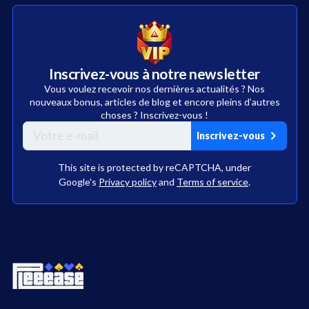
Inscrivez-vous à notre newsletter
Vous voulez recevoir nos dernières actualités ? Nos
nouveaux bonus, articles de blog et encore pleins d’autres
choses ? Inscrivez-vous !
Inscrivez-vous
This site is protected by reCAPTCHA, under
Google's
Privacy policy
and
Terms of service
.