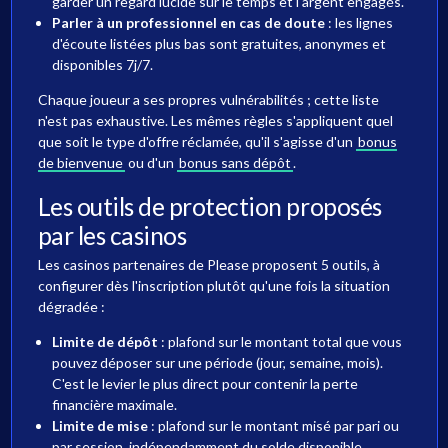
garder un regard lucide sur le temps et l'argent engagés.
Parler à un professionnel en cas de doute
: les lignes
d'écoute listées plus bas sont gratuites, anonymes et
disponibles 7j/7.
Chaque joueur a ses propres vulnérabilités ; cette liste
n'est pas exhaustive. Les mêmes règles s'appliquent quel
que soit le type d'offre réclamée, qu'il s'agisse d'un
bonus
de bienvenue
ou d'un
bonus sans dépôt
.
Les outils de protection proposés
par les casinos
Les casinos partenaires de Please proposent 5 outils, à
configurer dès l'inscription plutôt qu'une fois la situation
dégradée :
Limite de dépôt
: plafond sur le montant total que vous
pouvez déposer sur une période (jour, semaine, mois).
C'est le levier le plus direct pour contenir la perte
financière maximale.
Limite de mise
: plafond sur le montant misé par pari ou
par session, indépendamment du solde disponible.