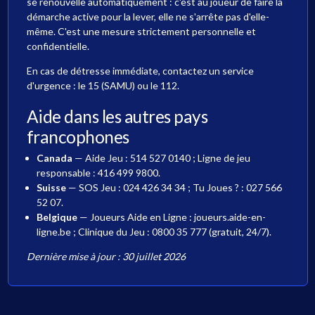
se renouvelle automatiquement : c'est au joueur de faire la
démarche active pour la lever, elle ne s'arrête pas d'elle-
même. C'est une mesure strictement personnelle et
confidentielle.
En cas de détresse immédiate, contactez un service
d'urgence : le 15 (SAMU) ou le 112.
Aide dans les autres pays
francophones
Canada
— Aide Jeu : 514 527 0140 ; Ligne de jeu
responsable : 416 499 9800.
Suisse
— SOS Jeu : 024 426 34 34 ; Tu Joues ? : 027 566
52 07.
Belgique
— Joueurs Aide en Ligne : joueurs.aide-en-
ligne.be ; Clinique du Jeu : 0800 35 777 (gratuit, 24/7).
Dernière mise à jour : 30 juillet 2026