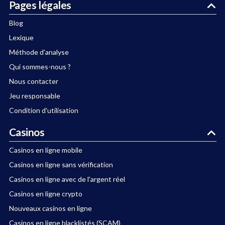
Pages légales
Blog
Lexique
Méthode d'analyse
Qui sommes-nous ?
Nous contacter
Jeu responsable
Condition d'utilisation
Casinos
Casinos en ligne mobile
Casinos en ligne sans vérification
Casinos en ligne avec de l'argent réel
Casinos en ligne crypto
Nouveaux casinos en ligne
Casinos en ligne blacklistés (SCAM)