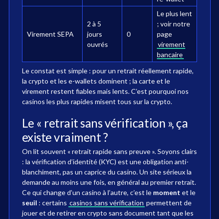
Le plus lent
2 à 5
; voir notre
Virement SEPA
jours
0
page
ouvrés
virement
bancaire
Le constat est simple : pour un retrait réellement rapide,
la crypto et les e-wallets dominent ; la carte et le
virement restent fiables mais lents. C’est pourquoi nos
casinos les plus rapides misent tous sur la crypto.
Le « retrait sans vérification », ça
existe vraiment ?
On lit souvent « retrait rapide sans preuve ». Soyons clairs
: la vérification d’identité (KYC) est une obligation anti-
blanchiment, pas un caprice du casino. Un site sérieux la
demande au moins une fois, en général au premier retrait.
Ce qui change d’un casino à l’autre, c’est le
moment
et le
seuil
: certains
casinos sans vérification
permettent de
jouer et de retirer en crypto sans document tant que les