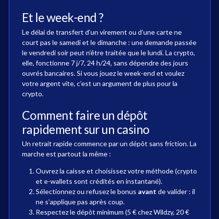
Et le week-end ?
Le délai de transfert d’un virement ou d’une carte ne
court pas le samedi et le dimanche : une demande passée
le vendredi soir peut n’être traitée que le lundi. La crypto,
elle, fonctionne 7 j/7, 24 h/24, sans dépendre des jours
ouvrés bancaires. Si vous jouez le week-end et voulez
votre argent vite, c’est un argument de plus pour la
crypto.
Comment faire un dépôt
rapidement sur un casino
Un retrait rapide commence par un dépôt sans friction. La
marche est partout la même :
Ouvrez la caisse et choisissez votre méthode (crypto
et e-wallets sont crédités en instantané).
Sélectionnez ou refusez le bonus
avant
de valider : il
ne s’applique pas après coup.
Respectez le dépôt minimum (5 € chez Wildzy, 20 €