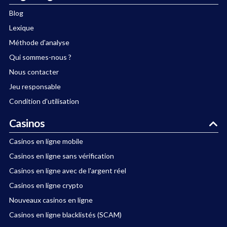
Blog
Lexique
Méthode d'analyse
Qui sommes-nous ?
Nous contacter
Jeu responsable
Condition d'utilisation
Casinos
Casinos en ligne mobile
Casinos en ligne sans vérification
Casinos en ligne avec de l'argent réel
Casinos en ligne crypto
Nouveaux casinos en ligne
Casinos en ligne blacklistés (SCAM)