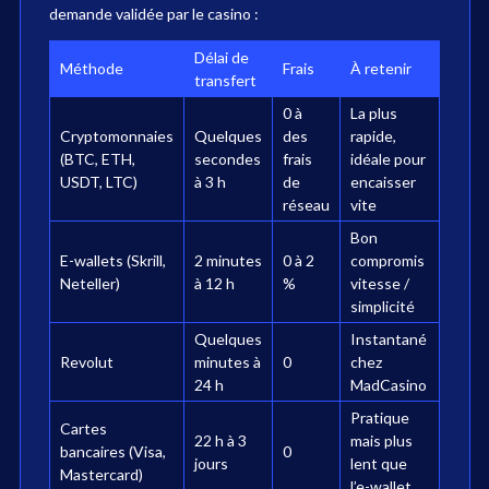
demande validée par le casino :
Délai de
Méthode
Frais
À retenir
transfert
0 à
La plus
Cryptomonnaies
Quelques
des
rapide,
(BTC, ETH,
secondes
frais
idéale pour
USDT, LTC)
à 3 h
de
encaisser
réseau
vite
Bon
E-wallets (Skrill,
2 minutes
0 à 2
compromis
Neteller)
à 12 h
%
vitesse /
simplicité
Quelques
Instantané
Revolut
minutes à
0
chez
24 h
MadCasino
Pratique
Cartes
22 h à 3
mais plus
bancaires (Visa,
0
jours
lent que
Mastercard)
l’e-wallet