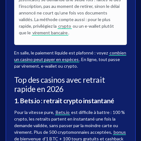
l’inscription, pas au moment de retirer, sinon le délai
annoncé ne court qu’une fois vos documents
validés. La méthode compte aussi : pour le plus
rapide, privilégiez la
crypto
ou un e-wallet plutôt
que le
virement bancaire
.
En salle, le paiement liquide est plafonné : voyez
combien
un casino peut payer en espèces
. En ligne, tout passe
par virement, e-wallet ou crypto.
Top des casinos avec retrait
rapide en 2026
1. Bets.io : retrait crypto instantané
Pour la vitesse pure,
Bets.io
est difficile à battre : 100 %
crypto, les retraits partent en instantané une fois la
demande validée, sans passer par la moindre carte ou
virement. Plus de 500 cryptomonnaies acceptées,
bonus
de bienvenue
d’1 BTC + 100 tours gratuits et cashback