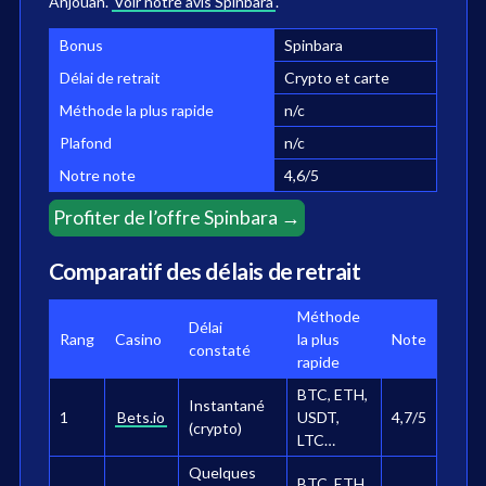
Anjouan.
Voir notre avis Spinbara
.
Bonus
Spinbara
Délai de retrait
Crypto et carte
Méthode la plus rapide
n/c
Plafond
n/c
Notre note
4,6/5
Profiter de l’offre Spinbara →
Comparatif des délais de retrait
Méthode
Délai
Rang
Casino
la plus
Note
constaté
rapide
BTC, ETH,
Instantané
1
Bets.io
USDT,
4,7/5
(crypto)
LTC…
Quelques
BTC, ETH,