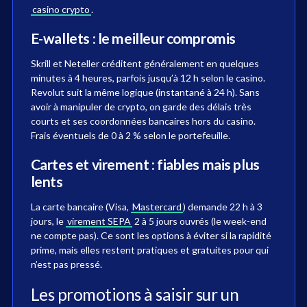
casino crypto
.
E-wallets : le meilleur compromis
Skrill et Neteller créditent généralement en quelques
minutes à 4 heures, parfois jusqu’à 12 h selon le casino.
Revolut suit la même logique (instantané à 24 h). Sans
avoir à manipuler de crypto, on garde des délais très
courts et ses coordonnées bancaires hors du casino.
Frais éventuels de 0 à 2 % selon le portefeuille.
Cartes et virement : fiables mais plus
lents
La carte bancaire (Visa,
Mastercard
) demande 22 h à 3
jours, le
virement SEPA
2 à 5 jours ouvrés (le week-end
ne compte pas). Ce sont les options à éviter si la rapidité
prime, mais elles restent pratiques et gratuites pour qui
n’est pas pressé.
Les promotions à saisir sur un