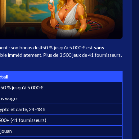
ment : son bonus de 450 % jusqu'à 5 000 € est
sans
able immédiatement. Plus de 3 500 jeux de 41 fournisseurs,
tail
50 % jusqu'à 5 000 €
ns wager
ypto et carte, 24-48 h
500+ (41 fournisseurs)
jouan