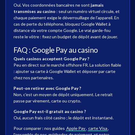
Oui. Vos coordonnées bancaires ne sont
jamais
transmises au casino
: seul un numéro virtuel circule, et
chaque paiement exige le déverrouillage de l'appareil. En
cas de perte du téléphone, bloquez Google Wallet à
distance via votre compte Google. Le vrai garde-fou
reste le vôtre : fixez un budget de dépôt avant de jouer.
FAQ : Google Pay au casino
Quels casinos acceptent Google Pay ?
Peu en direct sur le marché offshore FR. La solution fiable
: ajouter sa carte à Google Wallet et déposer par carte
chez nos partenaires.
Peut-on retirer avec Google Pay ?
Non, c'est un moyen de dépôt uniquement. Le retrait
passe par virement, carte ou crypto.
Google Pay est-il gratuit au casino ?
Oui, aucun frais côté casino ; le dépôt est instantané.
Pour comparer : nos guides
Apple Pay
,
carte Visa
,
l'ensemble de nos
méthodes de paiement
et notre