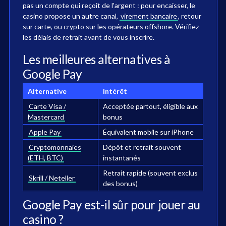
pas un compte qui reçoit de l'argent : pour encaisser, le
casino propose un autre canal,
virement bancaire
, retour
sur carte, ou crypto sur les opérateurs offshore. Vérifiez
les délais de retrait avant de vous inscrire.
Les meilleures alternatives à
Google Pay
Alternative
Intérêt
Carte Visa /
Acceptée partout, éligible aux
Mastercard
bonus
Apple Pay
Équivalent mobile sur iPhone
Cryptomonnaies
Dépôt et retrait souvent
(ETH, BTC)
instantanés
Retrait rapide (souvent exclus
Skrill / Neteller
des bonus)
Google Pay est-il sûr pour jouer au
casino ?