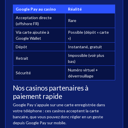
Google Pay au casino
Réalité
Acceptation directe
Rare
(offshore FR)
Via carte ajoutée à
Possible (dépôt « carte
Google Wallet
»)
Dépôt
Instantané, gratuit
Impossible (voir plus
Retrait
bas)
Numéro virtuel +
Sécurité
déverrouillage
Nos casinos partenaires à
paiement rapide
Google Pay s’appuie sur une carte enregistrée dans
votre téléphone : ces casinos acceptent la carte
bancaire, que vous pouvez donc régler en un geste
depuis Google Pay sur mobile.