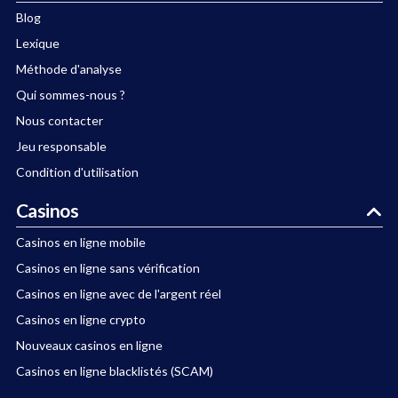
Blog
Lexique
Méthode d'analyse
Qui sommes-nous ?
Nous contacter
Jeu responsable
Condition d'utilisation
Casinos
Casinos en ligne mobile
Casinos en ligne sans vérification
Casinos en ligne avec de l'argent réel
Casinos en ligne crypto
Nouveaux casinos en ligne
Casinos en ligne blacklistés (SCAM)