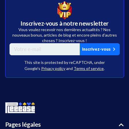
Inscrivez-vous à notre newsletter
Vous voulez recevoir nos dernières actualités ? Nos
nouveaux bonus, articles de blog et encore pleins d’autres
choses ? Inscrivez-vous !
Inscrivez-vous
This site is protected by reCAPTCHA, under
Google's
Privacy policy
and
Terms of service
.
Pages légales