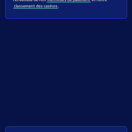
classement des casinos
.