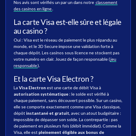
Nos avis sont vérifiés un par un dans notre
classement
des casinos en ligne
.
La carte Visa est-elle sûre et légale
au casino ?
Oui : Visa est le réseau de paiement le plus répandu au
monde, et le 3D Secure impose une validation forte à
chaque dépôt. Les casinos sous licence ne stockent pas
votre numéro en clair. Jouez de façon responsable (
jeu
responsable
).
Et la carte Visa Electron ?
La
Visa Electron
est une carte de débit Visa à
autorisation systématique
: le solde est vérifié à
chaque paiement, sans découvert possible. Sur un casino,
elle se comporte exactement comme une Visa classique,
dépôt
instantané et gratuit
, avec un atout budgétaire :
impossible de dépasser son solde. La contrepartie : pas
de paiement en plusieurs fois (débit immédiat). Comme la
Visa, elle est
pleinement éligible aux bonus de