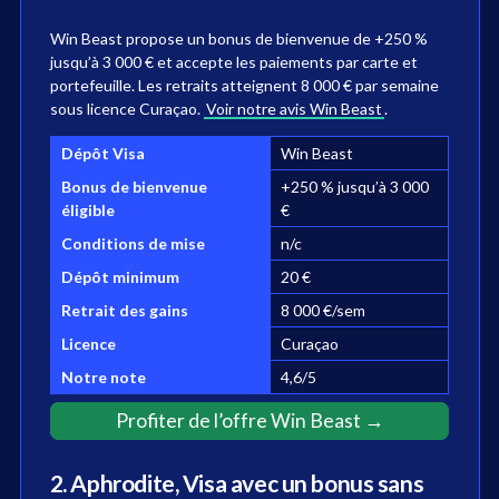
Win Beast propose un bonus de bienvenue de +250 %
jusqu’à 3 000 € et accepte les paiements par carte et
portefeuille. Les retraits atteignent 8 000 € par semaine
sous licence Curaçao.
Voir notre avis Win Beast
.
Dépôt Visa
Win Beast
Bonus de bienvenue
+250 % jusqu’à 3 000
éligible
€
Conditions de mise
n/c
Dépôt minimum
20 €
Retrait des gains
8 000 €/sem
Licence
Curaçao
Notre note
4,6/5
Profiter de l’offre Win Beast →
2. Aphrodite, Visa avec un bonus sans