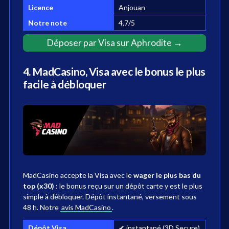
Licence
Anjouan
Notre note
4,7/5
Déposer par Visa sur Aphrodite →
4. MadCasino, Visa avec le bonus le plus
facile à débloquer
MadCasino accepte la Visa avec le
wager le plus bas du
top (x30)
: le bonus reçu sur un dépôt carte y est le plus
simple à débloquer. Dépôt instantané, versement sous
48 h. Notre
avis MadCasino
.
Dépôt Visa
✔ instantané (3D Secure)