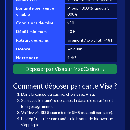
Bonus de bienvenue
✔ oui, +300 % jusqu’à 3
éligible
000 €
Conditions de mise
x30
Dépôt minimum
20 €
Retrait des gains
virement / e-wallet, ~48 h
Licence
Anjouan
Notre note
4,6/5
Déposer par Visa sur MadCasino →
Comment déposer par carte Visa ?
Dans la caisse du casino, choisissez
Visa
.
Saisissez le numéro de carte, la date d’expiration et
le cryptogramme.
Validez via
3D Secure
(code SMS ou appli bancaire).
Le dépôt est
instantané
et le bonus de bienvenue
s’applique.