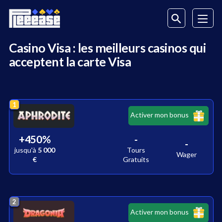
Casino Visa : les meilleurs casinos qui
acceptent la carte Visa
1
Activer mon bonus
+
450
%
-
-
jusqu'à
5 000
Tours
Wager
€
Gratuits
2
Activer mon bonus