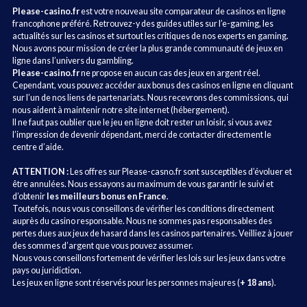
Please-casino.fr
est votre nouveau site comparateur de casinos en ligne
francophone préféré. Retrouvez-y des guides utiles sur l’e-gaming, les
actualités sur les casinos et surtout les critiques de nos experts en gaming.
Nous avons pour mission de créer la plus grande communauté de jeux en
ligne dans l’univers du gambling.
Please-casino.fr
ne propose en aucun cas des jeux en argent réel.
Cependant, vous pouvez accéder aux bonus des casinos en ligne en cliquant
sur l’un de nos liens de partenariats. Nous recevrons des commissions, qui
nous aident à maintenir notre site internet (hébergement).
Il ne faut pas oublier que le jeu en ligne doit rester un loisir, si vous avez
l’impression de devenir dépendant, merci de contacter directement le
centre d’aide.
ATTENTION :
Les offres sur Please-casno.fr sont susceptibles d’évoluer et
être annulées. Nous essayons au maximum de vous garantir le suivi et
d’obtenir
les meilleurs bonus en France
.
Toutefois, nous vous conseillons de vérifier les conditions directement
auprès du casino responsable. Nous ne sommes pas responsables des
pertes dues aux jeux de hasard dans les casinos partenaires. Veilliez à jouer
des sommes d’argent que vous pouvez assumer.
Nous vous conseillons fortement de vérifier les lois sur les jeux dans votre
pays ou juridiction.
Les jeux en ligne sont réservés pour les personnes majeures (
+ 18 ans
).