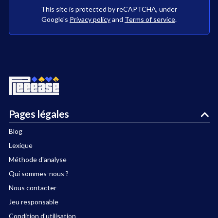
This site is protected by reCAPTCHA, under
Google's
Privacy policy
and
Terms of service
.
Pages légales
Blog
Lexique
Méthode d'analyse
Qui sommes-nous ?
Nous contacter
Jeu responsable
Condition d'utilisation