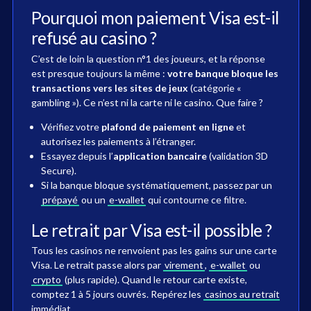
Pourquoi mon paiement Visa est-il
refusé au casino ?
C’est de loin la question n°1 des joueurs, et la réponse
est presque toujours la même :
votre banque bloque les
transactions vers les sites de jeux
(catégorie «
gambling »). Ce n’est ni la carte ni le casino. Que faire ?
Vérifiez votre
plafond de paiement en ligne
et
autorisez les paiements à l’étranger.
Essayez depuis l’
application bancaire
(validation 3D
Secure).
Si la banque bloque systématiquement, passez par un
prépayé
ou un
e-wallet
qui contourne ce filtre.
Le retrait par Visa est-il possible ?
Tous les casinos ne renvoient pas les gains sur une carte
Visa. Le retrait passe alors par
virement
,
e-wallet
ou
crypto
(plus rapide). Quand le retour carte existe,
comptez 1 à 5 jours ouvrés. Repérez les
casinos au retrait
immédiat
.