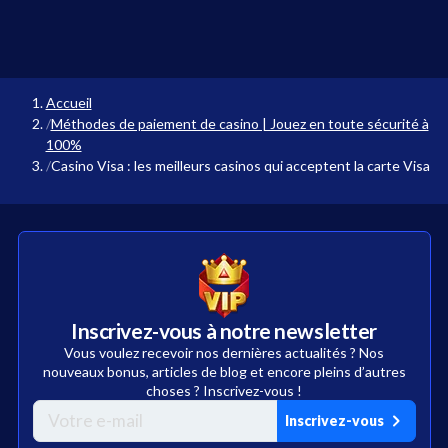
Accueil
Méthodes de paiement de casino | Jouez en toute sécurité à
100%
Casino Visa : les meilleurs casinos qui acceptent la carte Visa
Inscrivez-vous à notre newsletter
Vous voulez recevoir nos dernières actualités ? Nos
nouveaux bonus, articles de blog et encore pleins d’autres
choses ? Inscrivez-vous !
Inscrivez-vous