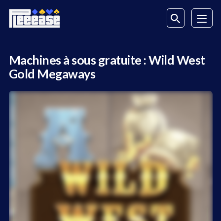
Machines à sous gratuite : Wild West
Gold Megaways
Jouez en réel sur Wild West Gold Megaways (BONUS