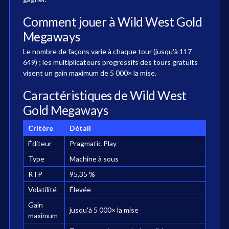
Comment jouer à Wild West Gold
Megaways
Le nombre de façons varie à chaque tour (jusqu'à 117
649) ; les multiplicateurs progressifs des tours gratuits
visent un gain maximum de 5 000× la mise.
Caractéristiques de Wild West
Gold Megaways
Critère
Détail
Éditeur
Pragmatic Play
Type
Machine à sous
RTP
95,35 %
Volatilité
Élevée
Gain
jusqu'à 5 000× la mise
maximum