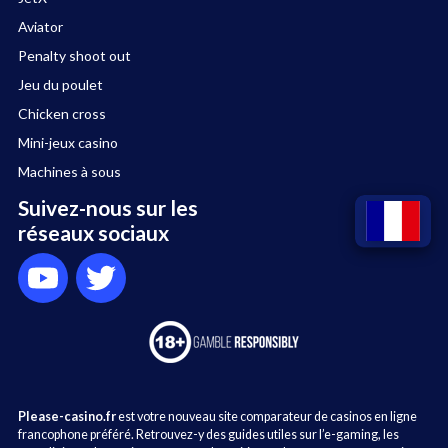
Aviator
Penalty shoot out
Jeu du poulet
Chicken cross
Mini-jeux casino
Machines à sous
Suivez-nous sur les
réseaux sociaux
Please-casino.fr
est votre nouveau site comparateur de casinos en ligne
francophone préféré. Retrouvez-y des guides utiles sur l’e-gaming, les