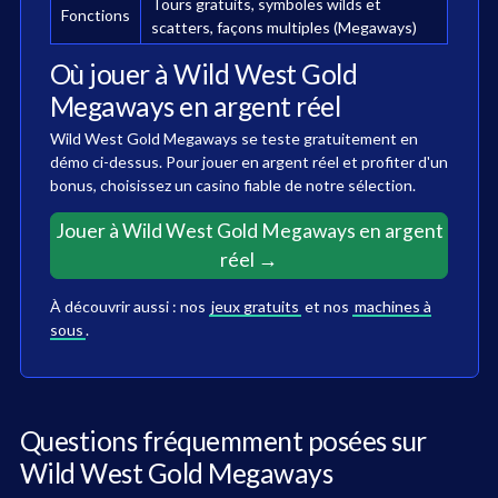
Tours gratuits, symboles wilds et
Fonctions
scatters, façons multiples (Megaways)
Où jouer à Wild West Gold
Megaways en argent réel
Wild West Gold Megaways se teste gratuitement en
démo ci-dessus. Pour jouer en argent réel et profiter d'un
bonus, choisissez un casino fiable de notre sélection.
Jouer à Wild West Gold Megaways en argent
réel →
À découvrir aussi : nos
jeux gratuits
et nos
machines à
sous
.
Questions fréquemment posées sur
Wild West Gold Megaways