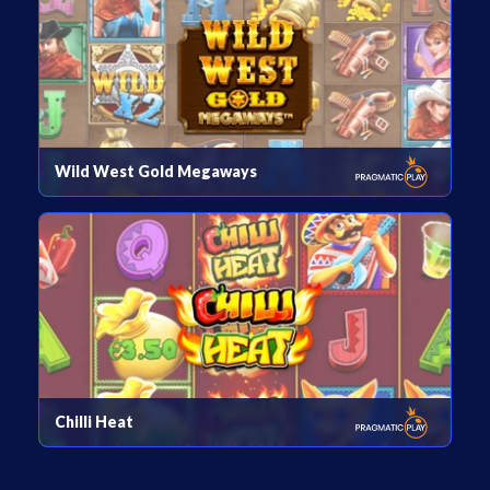
Wild West Gold Megaways
Chilli Heat