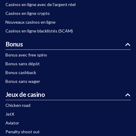
Casinos en ligne avec de l'argent réel
Casinos en ligne crypto
Nouveaux casinos en ligne
Casinos en ligne blacklistés (SCAM)
Bonus
Bonus avec free spins
Bonus sans dépôt
Bonus cashback
Bonus sans wager
Jeux de casino
Chicken road
JetX
Aviator
Penalty shoot out