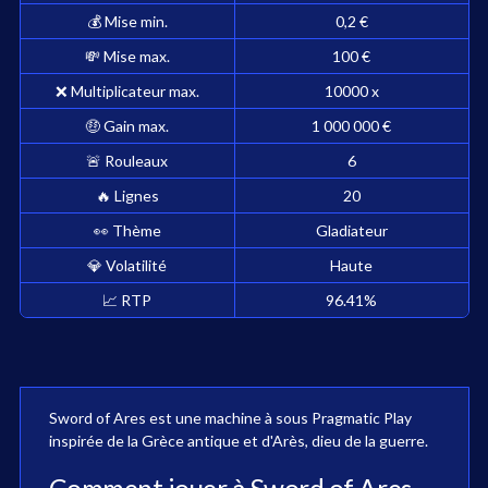
💰
Mise min.
0,2 €
💸
Mise max.
100 €
❌
Multiplicateur max.
10000
x
🤑
Gain max.
1 000 000 €
🚨
Rouleaux
6
🔥
Lignes
20
👀
Thème
Gladiateur
💎
Volatilité
Haute
📈
RTP
96.41
%
Sword of Ares est une machine à sous Pragmatic Play
inspirée de la Grèce antique et d'Arès, dieu de la guerre.