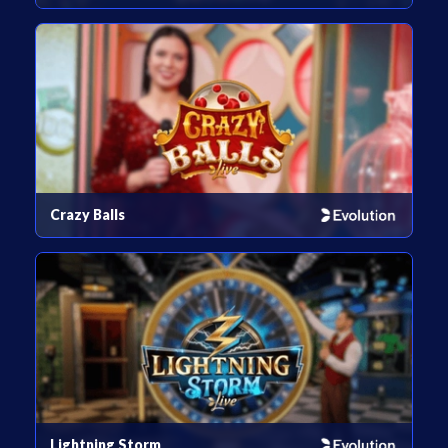
Crazy Balls
Lightning Storm