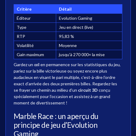
Critère
Détail
Éditeur
Evolution Gaming
Type
Jeu en direct (live)
RTP
95,83 %
Volatilité
Moyenne
Gain maximum
jusqu'à 270 000× la mise
Gardez un œil en permanence sur les statistiques du jeu,
pariez sur la bille victorieuse ou soyez encore plus
audacieux en visant le pari multiple, c’est-à-dire l’ordre
exact d’arrivée des deux premières billes. Regardez-les
se frayer un chemin au milieu d’un
circuit 3D
conçu
spécialement pour l’occasion et assistez à un grand
moment de divertissement !
Marble Race : un aperçu du
principe de jeu d’Evolution
Gaming