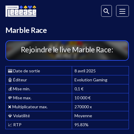
Marble Race
Rejoindre le live Marble Race
:
🎰
Date de sortie
8 avril 2025
🤖
Éditeur
Evolution Gaming
💰
Mise min.
0,1 €
💸
Mise max.
10 000 €
❌
Multiplicateur max.
270000
x
💎
Volatilité
Moyenne
📈
RTP
95.83
%