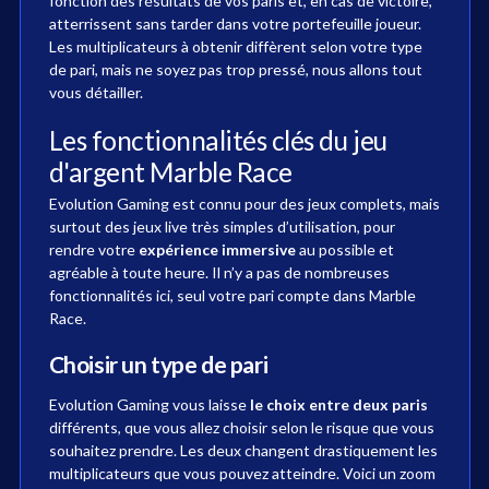
fonction des résultats de vos paris et, en cas de victoire,
atterrissent sans tarder dans votre portefeuille joueur.
Les multiplicateurs à obtenir diffèrent selon votre type
de pari, mais ne soyez pas trop pressé, nous allons tout
vous détailler.
Les fonctionnalités clés du jeu
d'argent Marble Race
Evolution Gaming est connu pour des jeux complets, mais
surtout des jeux live très simples d’utilisation, pour
rendre votre
expérience immersive
au possible et
agréable à toute heure. Il n’y a pas de nombreuses
fonctionnalités ici, seul votre pari compte dans Marble
Race.
Choisir un type de pari
Evolution Gaming vous laisse
le choix entre deux paris
différents, que vous allez choisir selon le risque que vous
souhaitez prendre. Les deux changent drastiquement les
multiplicateurs que vous pouvez atteindre. Voici un zoom