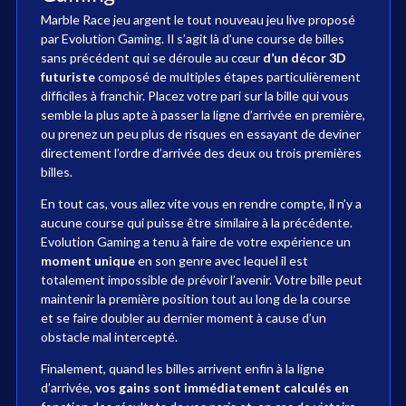
Marble Race jeu argent le tout nouveau jeu live proposé
par Evolution Gaming. Il s’agit là d’une course de billes
sans précédent qui se déroule au cœur
d’un décor 3D
futuriste
composé de multiples étapes particulièrement
difficiles à franchir. Placez votre pari sur la bille qui vous
semble la plus apte à passer la ligne d’arrivée en première,
ou prenez un peu plus de risques en essayant de deviner
directement l’ordre d’arrivée des deux ou trois premières
billes.
En tout cas, vous allez vite vous en rendre compte, il n’y a
aucune course qui puisse être similaire à la précédente.
Evolution Gaming a tenu à faire de votre expérience un
moment unique
en son genre avec lequel il est
totalement impossible de prévoir l’avenir. Votre bille peut
maintenir la première position tout au long de la course
et se faire doubler au dernier moment à cause d’un
obstacle mal intercepté.
Finalement, quand les billes arrivent enfin à la ligne
d’arrivée,
vos gains sont immédiatement calculés en