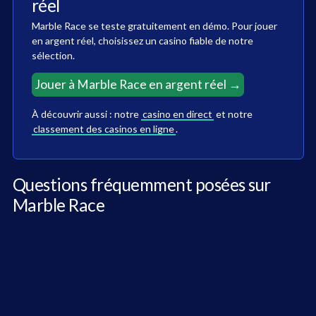
réel
Marble Race se teste gratuitement en démo. Pour jouer
en argent réel, choisissez un casino fiable de notre
sélection.
Jouer à Marble Race en argent réel →
À découvrir aussi : notre
casino en direct
et notre
classement des casinos en ligne
.
Questions fréquemment posées sur
Marble Race