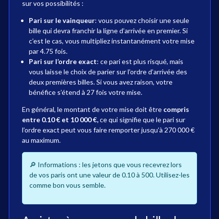
sur vos possibilités :
Pari sur le vainqueur
: vous pouvez choisir une seule
bille qui devra franchir la ligne d’arrivée en premier. Si
c’est le cas, vous multipliez instantanément votre mise
par 4.75 fois.
Pari sur l’ordre exact
: ce pari est plus risqué, mais
vous laisse le choix de parier sur l’ordre d’arrivée des
deux premières billes. Si vous avez raison, votre
bénéfice s’étend à 27 fois votre mise.
En général, le montant de votre mise doit être
compris
entre 0.10 € et 10 000 €,
ce qui signifie que le pari sur
l’ordre exact peut vous faire remporter jusqu’à 270 000 €
au maximum.
🔎 Informations : les jetons que vous recevrez lors
de vos paris ont une valeur de 0.10 à 500. Utilisez-les
comme bon vous semble.