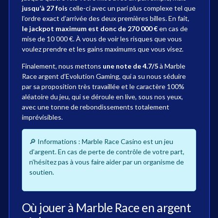
jusqu’à 27 fois
celle-ci avec un pari plus complexe tel que
l’ordre exact d’arrivée des deux premières billes. En fait,
le jackpot maximum est donc de 270 000 €
en cas de
mise de 10 000 €. À vous de voir les risques que vous
voulez prendre et les gains maximums que vous visez.
Finalement, nous mettons
une note de 4.7/5
à Marble
Race argent d’Evolution Gaming, qui a su nous séduire
par sa proposition très travaillée et le caractère 100%
aléatoire du jeu, qui se déroule en live, sous nos yeux,
avec une tonne de rebondissements totalement
imprévisibles.
🔎 Informations : Marble Race Casino est un jeu
d’argent. En cas de perte de contrôle de votre part,
n’hésitez pas à vous faire aider par un organisme de
soutien.
Où jouer à Marble Race en argent