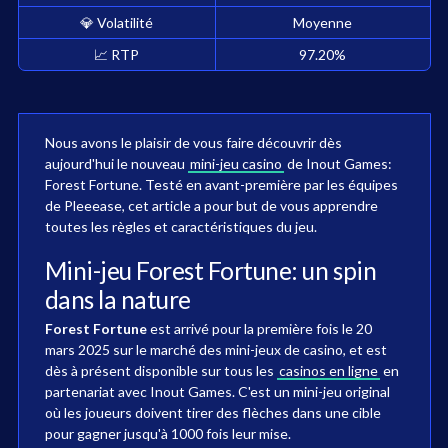
💎
Volatilité
Moyenne
📈
RTP
97.20
%
Nous avons le plaisir de vous faire découvrir dès
aujourd'hui le nouveau
mini-jeu casino
de Inout Games:
Forest Fortune. Testé en avant-première par les équipes
de Pleeease, cet article a pour but de vous apprendre
toutes les règles et caractéristiques du jeu.
Mini-jeu Forest Fortune: un spin
dans la nature
Forest Fortune
est arrivé pour la première fois le 20
mars 2025 sur le marché des mini-jeux de casino, et est
dès à présent disponible sur tous les
casinos en ligne
en
partenariat avec Inout Games. C'est un mini-jeu original
où les joueurs doivent tirer des flèches dans une cible
pour gagner jusqu'à 1000 fois leur mise.