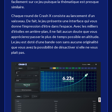
facilement sur ce jeu puisque la thématique est presque
similaire.
Chaque round de Crash X consiste au lancement d’un
vaisseau. De fait, le jeu présente une interface qui vous
donne l’impression d’être dans l’espace. Avec les milliers
d’étoiles en arrière-plan, il ne fait aucun doute que vous
apprécierez passer le plus de temps possible en altitude.
Le jeu est doté d’une bande-son sans aucune originalité
que vous avez la possibilité de désactiver si elle ne vous
plait pas.