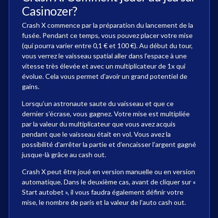
Casinozer?
Crash X commence par la préparation du lancement de la
fusée. Pendant ce temps, vous pouvez placer votre mise
(qui pourra varier entre 0,1 € et 100 €). Au début du tour,
vous verrez le vaisseau spatial aller dans l’espace à une
vitesse très élevée et avec un multiplicateur de 1x qui
évolue. Cela vous permet d’avoir un grand potentiel de
gains.
Lorsqu’un astronaute saute du vaisseau et que ce
dernier s’écrase, vous gagnez. Votre mise est multipliée
par la valeur du multiplicateur que vous avez acquis
pendant que le vaisseau était en vol. Vous avez la
possibilité d’arrêter la partie et d’encaisser l’argent gagné
jusque-là grâce au cash out.
Crash X peut être joué en version manuelle ou en version
automatique. Dans le deuxième cas, avant de cliquer sur «
Start autobet », il vous faudra également définir votre
mise, le nombre de paris et la valeur de l’auto cash out.