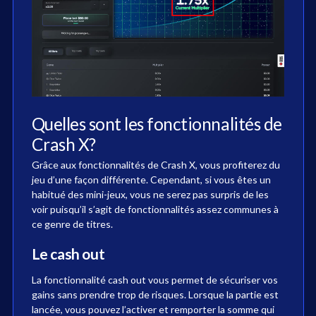
Quelles sont les fonctionnalités de
Crash X?
Grâce aux fonctionnalités de Crash X, vous profiterez du
jeu d’une façon différente. Cependant, si vous êtes un
habitué des mini-jeux, vous ne serez pas surpris de les
voir puisqu’il s’agit de fonctionnalités assez communes à
ce genre de titres.
Le cash out
La fonctionnalité cash out vous permet de sécuriser vos
gains sans prendre trop de risques. Lorsque la partie est
lancée, vous pouvez l’activer et remporter la somme qui