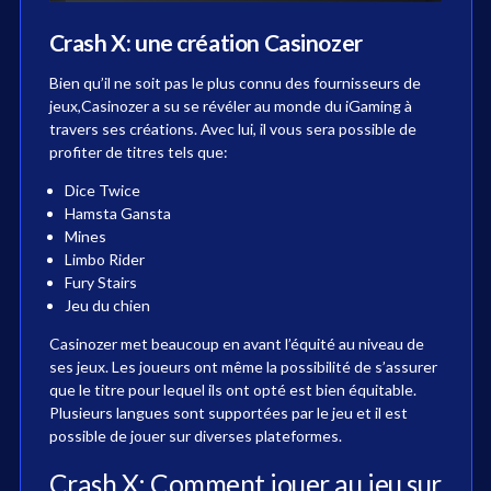
Crash X: une création Casinozer
Bien qu’il ne soit pas le plus connu des fournisseurs de
jeux,Casinozer a su se révéler au monde du iGaming à
travers ses créations. Avec lui, il vous sera possible de
profiter de titres tels que:
Dice Twice
Hamsta Gansta
Mines
Limbo Rider
Fury Stairs
Jeu du chien
Casinozer met beaucoup en avant l’équité au niveau de
ses jeux. Les joueurs ont même la possibilité de s’assurer
que le titre pour lequel ils ont opté est bien équitable.
Plusieurs langues sont supportées par le jeu et il est
possible de jouer sur diverses plateformes.
Crash X: Comment jouer au jeu sur