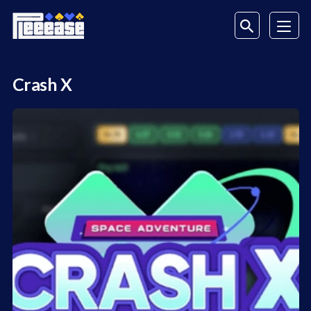
Crash X
Jouer pour de vrai à Crash X ▷ Bonus 500€