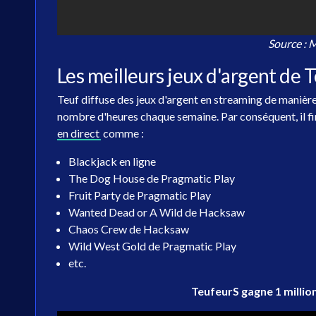
Source 
Les meilleurs jeux d'argent de 
Teuf diffuse des jeux d'argent en streaming de manière 
nombre d'heures chaque semaine. Par conséquent, il fin
en direct
comme :
Blackjack en ligne
The Dog House de Pragmatic Play
Fruit Party de Pragmatic Play
Wanted Dead or A Wild de Hacksaw
Chaos Crew de Hacksaw
Wild West Gold de Pragmatic Play
etc.
TeufeurS gagne 1 millio