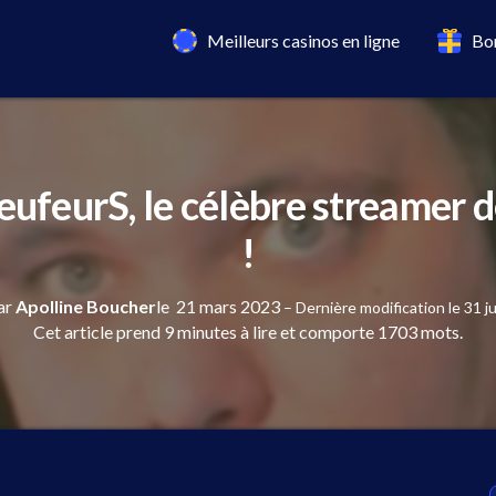
Meilleurs casinos en ligne
Bo
eufeurS, le célèbre streamer de
!
ar
Apolline Boucher
le
21 mars 2023
–
Dernière modification le
31 j
Cet article prend 9 minutes à lire et comporte 1703 mots.