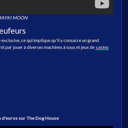
: MAYKI MOON
Teufeurs
exclusive, ce qui implique qu'il y consacre un grand
it par jouer à diverses machines à sous et jeux de
casino
n d'euros sur The Dog House