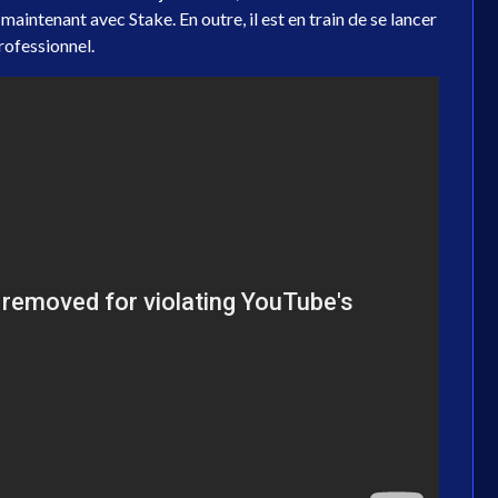
t maintenant avec Stake. En outre, il est en train de se lancer
rofessionnel.