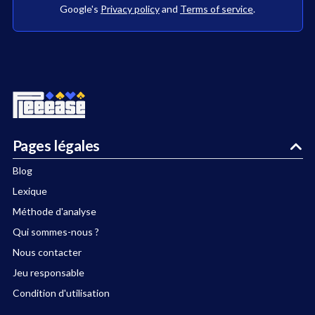
Google's
Privacy policy
and
Terms of service
.
Pages légales
Blog
Lexique
Méthode d'analyse
Qui sommes-nous ?
Nous contacter
Jeu responsable
Condition d'utilisation