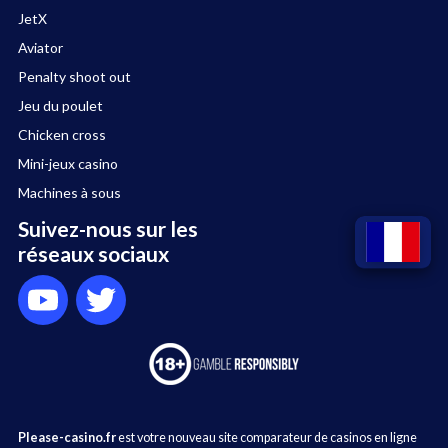
JetX
Aviator
Penalty shoot out
Jeu du poulet
Chicken cross
Mini-jeux casino
Machines à sous
Suivez-nous sur les
réseaux sociaux
Please-casino.fr
est votre nouveau site comparateur de casinos en ligne